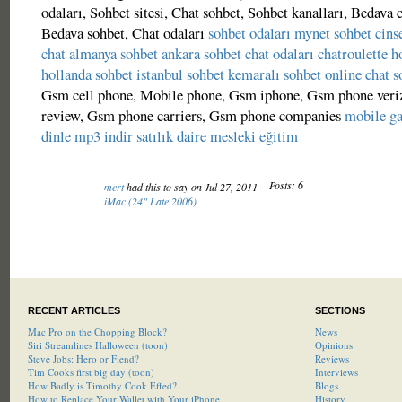
odaları, Sohbet sitesi, Chat sohbet, Sohbet kanalları, Bedava 
Bedava sohbet, Chat odaları
sohbet odaları
mynet sohbet
cins
chat
almanya sohbet
ankara sohbet
chat odaları
chatroulette
h
hollanda sohbet
istanbul sohbet
kemaralı sohbet
online chat
s
Gsm cell phone, Mobile phone, Gsm iphone, Gsm phone ver
review, Gsm phone carriers, Gsm phone companies
mobile g
dinle
mp3 indir
satılık daire
mesleki eğitim
Posts: 6
mert
had this to say on Jul 27, 2011
iMac (24" Late 2006)
RECENT ARTICLES
SECTIONS
Mac Pro on the Chopping Block?
News
Siri Streamlines Halloween (toon)
Opinions
Steve Jobs: Hero or Fiend?
Reviews
Tim Cooks first big day (toon)
Interviews
How Badly is Timothy Cook Effed?
Blogs
How to Replace Your Wallet with Your iPhone
History