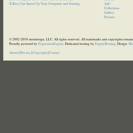
X-Keys Can Speed Up Your Computer and Gaming
Ask!
Collections
Gallery
Forums
© 2002-2010 sterndesign, LLC. All rights reserved. All trademarks and copyrights remain 
Proudly powered by
ExpressionEngine
. Dedicated hosting by
EngineHosting
, Design:
Ma
About
|
Privacy
|
Copyright
|
Contact