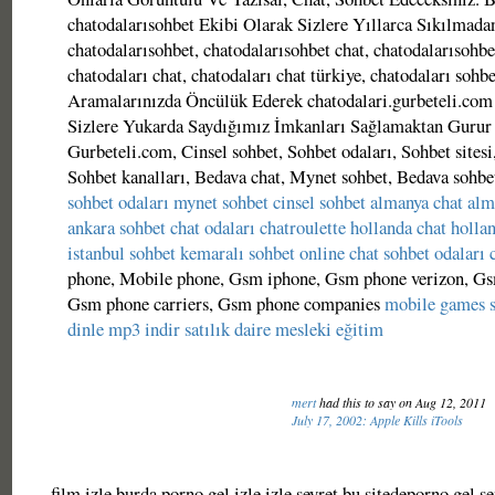
chatodalarısohbet Ekibi Olarak Sizlere Yıllarca Sıkılmada
chatodalarısohbet, chatodalarısohbet chat, chatodalarısohbe
chatodaları chat, chatodaları chat türkiye, chatodaları sohb
Aramalarınızda Öncülük Ederek chatodalari.gurbeteli.com
Sizlere Yukarda Saydığımız İmkanları Sağlamaktan Gurur
Gurbeteli.com, Cinsel sohbet, Sohbet odaları, Sohbet sitesi
Sohbet kanalları, Bedava chat, Mynet sohbet, Bedava sohbet
sohbet odaları
mynet sohbet
cinsel sohbet
almanya chat
alm
ankara sohbet
chat odaları
chatroulette
hollanda chat
holla
istanbul sohbet
kemaralı sohbet
online chat
sohbet odaları
phone, Mobile phone, Gsm iphone, Gsm phone verizon, Gs
Gsm phone carriers, Gsm phone companies
mobile games
dinle
mp3 indir
satılık daire
mesleki eğitim
mert
had this to say on Aug 12, 2011
July 17, 2002: Apple Kills iTools
film izle burda porno gel izle izle seyret bu sitedeporno gel s