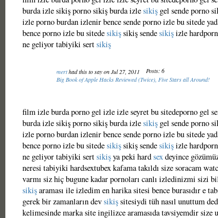
burda izle sikiş porno sikiş burda izle
sikiş
gel sende porno si
izle porno burdan izlenir bence sende porno izle bu sitede yad
bence porno izle bu sitede
sikiş
sikiş sende
sikiş
izle hardporn
ne geliyor tabiyiki sert
sikiş
Posts: 6
mert
had this to say on Jul 27, 2011
Big Book of Apple Hacks Reviewed (Twice), Five Stars all Around!
film izle burda porno gel izle izle seyret bu sitedeporno gel s
burda izle sikiş porno sikiş burda izle
sikiş
gel sende porno si
izle porno burdan izlenir bence sende porno izle bu sitede yad
bence porno izle bu sitede
sikiş
sikiş sende
sikiş
izle hardporn
ne geliyor tabiyiki sert
sikiş
ya peki hard
sex
deyince gözümüzd
neresi tabiyiki hardsextubex kafama takıldı size soracam wat
varmı siz hiç bugune kadar pornoları canlı izledinizmi sizi 
sikiş
araması ile izledim en harika sitesi bence burasıdır e t
gerek bir zamanların dev
sikiş
sitesiydi tüh nasıl unuttum ded
kelimesinde marka site ingilizce aramasıda tavsiyemdir size 