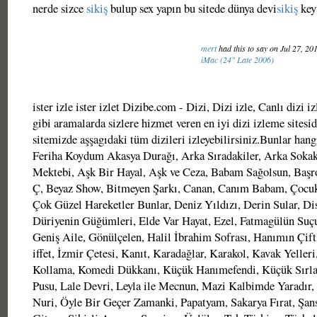
nerde sizce
sikiş
bulup sex yapın bu sitede dünya devi
sikiş
key
mert
had this to say on Jul 27, 20
iMac (24" Late 2006)
ister izle ister izlet Dizibe.com - Dizi, Dizi izle, Canlı dizi iz
gibi aramalarda sizlere hizmet veren en iyi dizi izleme sitesi
sitemizde aşşagıdaki tüm dizileri izleyebilirsiniz.Bunlar hang
Feriha Koydum Akasya Durağı, Arka Sıradakiler, Arka Sokakl
Mektebi, Aşk Bir Hayal, Aşk ve Ceza, Babam Sağolsun, Başr
Ç, Beyaz Show, Bitmeyen Şarkı, Canan, Canım Babam, Çocu
Çok Güzel Hareketler Bunlar, Deniz Yıldızı, Derin Sular, Di
Düriyenin Güğümleri, Elde Var Hayat, Ezel, Fatmagülün Suç
Geniş Aile, Gönülçelen, Halil İbrahim Sofrası, Hanımın Çiftl
iffet, İzmir Çetesi, Kanıt, Karadağlar, Karakol, Kavak Yeller
Kollama, Komedi Dükkanı, Küçük Hanımefendi, Küçük Sırlar
Pusu, Lale Devri, Leyla ile Mecnun, Mazi Kalbimde Yaradır
Nuri, Öyle Bir Geçer Zamanki, Papatyam, Sakarya Fırat, Şan