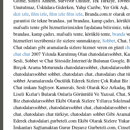
Gitme, Sihirli Annem, Survivor Ünlüler, Tek Türkiye, Tövbel
Unutulmaz, Üsküdara Giderken, Yahşi Cazibe, Yer Gök Aşk,
dizi izle
,
film izle
,
film izle
film izle
, Branda.com.tr olarak en
garantisi ile tekne brandası, yat brandası, kamp çadırı, körükl
mafsallı tente gibi hizmetlerimizden faydalana bilirsiniz, tek
brandası, kamp çadırı, mafsallı tente, körüklü tente,
branda
ve
hizmetleri tecrübemiz ile sizlere sunmaktayız,
Sohbet
, Chat, 
Chat odaları gibi aramalarda sizlere hizmet veren en güzel
ch
chat
chat
2007 Yılında Kurulmuş Olan chatodalarısohbet, Ka
Sesli, Sohbet ve Chat Sitesidir.İnternet'de Bulunan Google, 
Birçok Arama Moturunda chatodalarısohbet, chatodalarısohbe
chatodalarısohbet sohbet, chatodaları chat, chatodaları chat tü
sohbet Aramalarında Öncülük Ederek Sizlere Çok Rahat Bir 
Chat imkanı Sağlıyor. Kameralı, Sesli Olarak Kız Arkadaş, 
Liseli Kızlar'ı Bularak Onlarla Görüntülü Ve Yazısal, Chat, 
Biz chatodalarısohbet Ekibi Olarak Sizlere Yıllarca Sıkılma
chatodalarısohbet, chatodalarısohbet chat, chatodalarısohbet s
chat, chatodaları chat türkiye, chatodaları sohbet Gibi Aram
Ederek chatodalari.gurbeteli.com Ekibi Olarak Sizlere Yuka
İmkanları Sağlamaktan Gurur Duyarız Gurbeteli.com, Cinsel