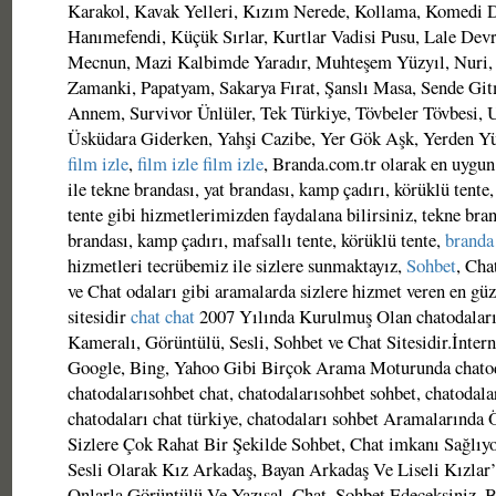
Karakol, Kavak Yelleri, Kızım Nerede, Kollama, Komedi 
Hanımefendi, Küçük Sırlar, Kurtlar Vadisi Pusu, Lale Devri
Mecnun, Mazi Kalbimde Yaradır, Muhteşem Yüzyıl, Nuri,
Zamanki, Papatyam, Sakarya Fırat, Şanslı Masa, Sende Gitm
Annem, Survivor Ünlüler, Tek Türkiye, Tövbeler Tövbesi, 
Üsküdara Giderken, Yahşi Cazibe, Yer Gök Aşk, Yerden Y
film izle
,
film izle
film izle
, Branda.com.tr olarak en uygun 
ile tekne brandası, yat brandası, kamp çadırı, körüklü tente
tente gibi hizmetlerimizden faydalana bilirsiniz, tekne bran
brandası, kamp çadırı, mafsallı tente, körüklü tente,
branda
hizmetleri tecrübemiz ile sizlere sunmaktayız,
Sohbet
, Cha
ve Chat odaları gibi aramalarda sizlere hizmet veren en gü
sitesidir
chat
chat
2007 Yılında Kurulmuş Olan chatodaları
Kameralı, Görüntülü, Sesli, Sohbet ve Chat Sitesidir.İnter
Google, Bing, Yahoo Gibi Birçok Arama Moturunda chatod
chatodalarısohbet chat, chatodalarısohbet sohbet, chatodalar
chatodaları chat türkiye, chatodaları sohbet Aramalarında
Sizlere Çok Rahat Bir Şekilde Sohbet, Chat imkanı Sağlıyo
Sesli Olarak Kız Arkadaş, Bayan Arkadaş Ve Liseli Kızlar
Onlarla Görüntülü Ve Yazısal, Chat, Sohbet Edeceksiniz. B